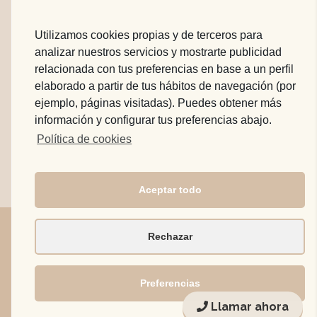
Tractaments
Actualitat
Utilizamos cookies propias y de terceros para
analizar nuestros servicios y mostrarte publicidad
Perquè nosaltres?
relacionada con tus preferencias en base a un perfil
Qui som
elaborado a partir de tus hábitos de navegación (por
Turisme dental
ejemplo, páginas visitadas). Puedes obtener más
información y configurar tus preferencias abajo.
Contacte
Política de cookies
Aceptar todo
Rechazar
Av. de Francesc Macià 20 - 08800, Vilanova G. -
Tel. 93
811 59 30
| Aviso legal
Preferencias
Llamar ahora