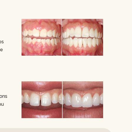
os
xe
ions
ou