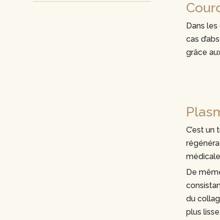
Cour
Dans les 
cas d’ab
grâce au
Plasm
C’est un 
régénérat
médicales
De même, 
consistan
du collag
plus lisse