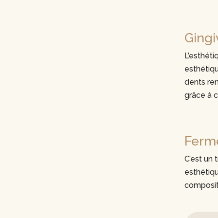
Ging
L’esthéti
esthétiq
dents ren
grâce à c
Ferm
C’est un 
esthétiq
composit