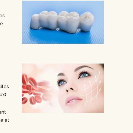
les
le
ités
ux).
ent
ée et