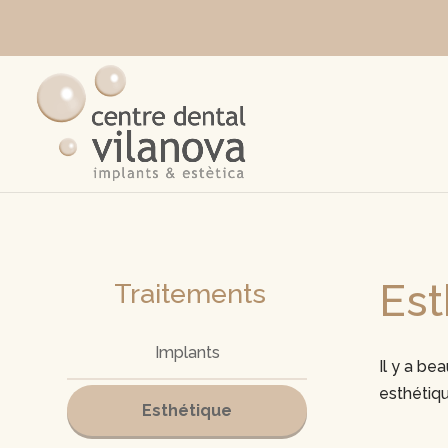
Est
Traitements
Implants
Il y a be
esthétiqu
Esthétique