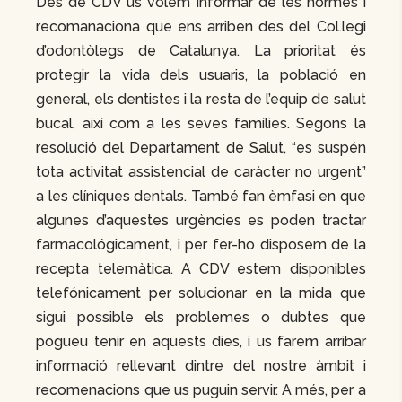
Des de CDV us volem informar de les normes i
recomanaciona que ens arriben des del Col.legi
d’odontòlegs de Catalunya. La prioritat és
protegir la vida dels usuaris, la població en
general, els dentistes i la resta de l’equip de salut
bucal, així com a les seves famílies. Segons la
resolució del Departament de Salut, “es suspén
tota activitat assistencial de caràcter no urgent”
a les clíniques dentals. També fan èmfasi en que
algunes d’aquestes urgències es poden tractar
farmacológicament, i per fer-ho disposem de la
recepta telemàtica. A CDV estem disponibles
telefónicament per solucionar en la mida que
sigui possible els problemes o dubtes que
pogueu tenir en aquests dies, i us farem arribar
informació rellevant dintre del nostre àmbit i
recomenacions que us puguin servir. A més, per a